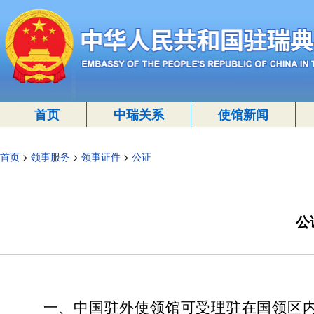
首页
中瑞关系
使馆新闻
首页
>
领事服务
>
领事证件
>
公证
公
一、中国驻外使领馆可受理驻在国领区