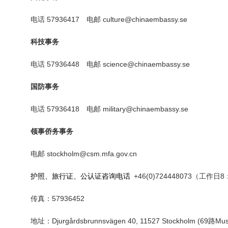
电话
57936417
电邮
culture@chinaembassy.se
科技
事务
电话
57936448
电邮
science@chinaembassy.se
国防事务
电话
57936418
电邮
military@chinaembassy.se
领事
侨务事务
电邮
sto
ckholm@csm.mfa.gov.cn
护照、旅行证、公认证咨询电话
+46(0)724448073
（工作日
8
传真：
57936452
地址：
Djurgårdsbrunnsvägen 40, 11527 Stockholm (69路Mu