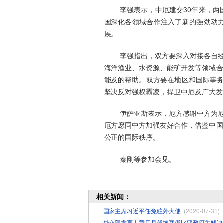
李强表示，中厄建交30年来，
国深化各领域合作注入了新的强劲动
展。
李强指出，双方要深入对接各自
海洋渔业、水资源、能矿开发等领域合
能及的帮助。双方要在地区和国际事务
坚决反对强权霸凌，捍卫中厄及广大发
伊萨亚斯表示，厄方感谢中方为
厄方愿同中方加强友好合作，借鉴中国
公正的国际秩序。
秦刚等参加会见。
相关新闻：
国家主席习近平任免驻外大使
(2020-07-31)
外交部发言人章启月就埃塞俄比亚政府为解决