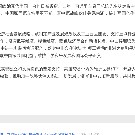
两国政治互信牢固，合作日益紧密。去年，习近平主席同总统先生决定将
力。中国愿同厄立特里亚不断丰富中厄战略伙伴关系内涵，提升两国合作
经济社会发展战略，就制定产业发展规划以及工业园区建设、支持重点行
作，培育数字经济、绿色经济、蓝色经济等合作新增长点。中国将继续
中进一步密切协调配合，落实中非合作论坛“九项工程”和“非洲之角和平
展中国家共同利益，维护世界和平发展和国际公平正义。
厄实现独立和发展提供的坚定支持，高度赞赏中方为维护世界和平、开辟
经验，推动厄中战略伙伴关系进一步发展，谱写非中友谊新篇章，共同
与厄立特里亚的边界争端所提和平倡议答记者问
(2004-11-30)