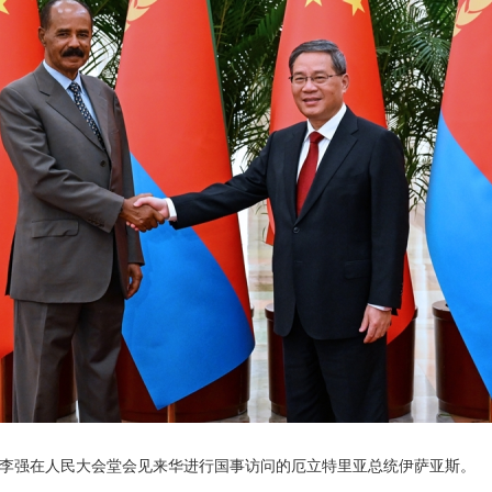
总理李强在人民大会堂会见来华进行国事访问的厄立特里亚总统伊萨亚斯。