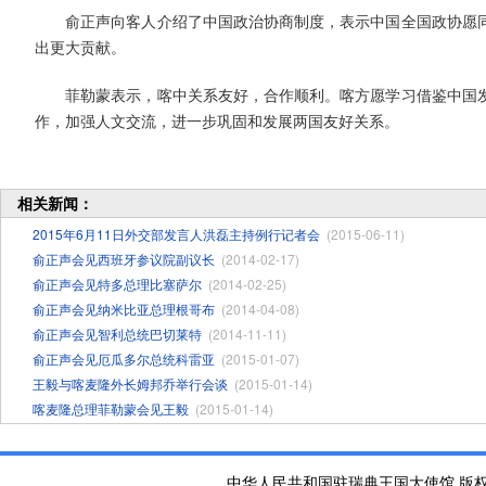
俞正声向客人介绍了中国政治协商制度，表示中国全国政协愿同
出更大贡献。
菲勒蒙表示，喀中关系友好，合作顺利。喀方愿学习借鉴中国发
作，加强人文交流，进一步巩固和发展两国友好关系。
相关新闻：
2015年6月11日外交部发言人洪磊主持例行记者会
(2015-06-11)
俞正声会见西班牙参议院副议长
(2014-02-17)
俞正声会见特多总理比塞萨尔
(2014-02-25)
俞正声会见纳米比亚总理根哥布
(2014-04-08)
俞正声会见智利总统巴切莱特
(2014-11-11)
俞正声会见厄瓜多尔总统科雷亚
(2015-01-07)
王毅与喀麦隆外长姆邦乔举行会谈
(2015-01-14)
喀麦隆总理菲勒蒙会见王毅
(2015-01-14)
中华人民共和国驻瑞典王国大使馆 版权所有 京