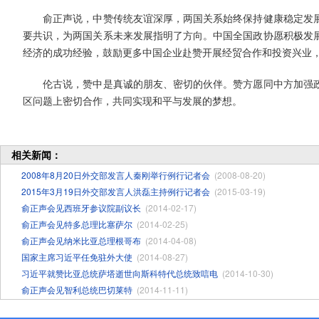
俞正声说，中赞传统友谊深厚，两国关系始终保持健康稳定发展
要共识，为两国关系未来发展指明了方向。中国全国政协愿积极发
经济的成功经验，鼓励更多中国企业赴赞开展经贸合作和投资兴业
伦古说，赞中是真诚的朋友、密切的伙伴。赞方愿同中方加强政
区问题上密切合作，共同实现和平与发展的梦想。
相关新闻：
2008年8月20日外交部发言人秦刚举行例行记者会
(2008-08-20)
2015年3月19日外交部发言人洪磊主持例行记者会
(2015-03-19)
俞正声会见西班牙参议院副议长
(2014-02-17)
俞正声会见特多总理比塞萨尔
(2014-02-25)
俞正声会见纳米比亚总理根哥布
(2014-04-08)
国家主席习近平任免驻外大使
(2014-08-27)
习近平就赞比亚总统萨塔逝世向斯科特代总统致唁电
(2014-10-30)
俞正声会见智利总统巴切莱特
(2014-11-11)