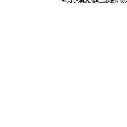
中华人民共和国驻瑞典王国大使馆 版权所有 京