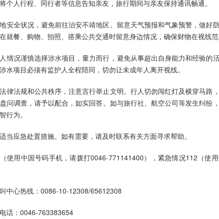
将个人行程、同行者等信息告知亲友，旅行期间与亲友保持通讯畅通。
地安全状况，避免前往治安不靖地区。留意天气预报和气象预警，做好
在就餐、购物、拍照、搭乘公共交通时留意身边情况，确保财物在视线范
人情况谨慎选择涉水项目，量力而行，避免从事超出自身能力和经验的
涉水项目必须有监护人全程陪同，切勿让未成年人离开视线。
法律法规和公共秩序，注意言行举止文明。行人切勿闯红灯及横穿马路
盘问调查，请予以配合，如实回答。如与旅行社、航空公司等发生纠纷
智行为。
适当应急处置措施。如有需要，请及时联系有关方面寻求帮助。
（使用中国号码手机，请拨打0046-771141400），紧急情况112
线：0086-10-12308/65612308
0046-763383654