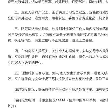
遵守交通规则，切勿酒后驾车、超速行驶、疲劳驾驶。切勿销售、
二、注意人身财产安全。密切关注当地安全状况，避免前往治
登山等野外运动，注意用火、用电安全。妥善保管贵重物品，切勿
三、防范网络电信诈骗。如接到以使领馆工作人员名义通知需
时与使领馆联系核实，切勿被不法分子利用互联网技术将来电号码
费、换汇等情况，请通过银行等正规渠道，避免上当受骗。
四、主动向家人报平安。关注个人心理健康，多与父母亲友沟
盾，应冷静理性处理，通过有效沟通及时化解，避免出现人为失踪
引起家人不必要的担心。
五、理性维护自身权益。如与他人发生矛盾或争执，遇他人歧
段，应在确保自身安全情况下尽快报警并向校方反映情况，采取正
如遇突发情况，请保持镇定并采取适当应急处置措施。如有需
瑞典报警电话：非紧急情况11414（使用中国号码手机，请拨打0
拨打）