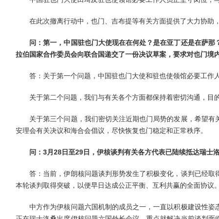
在此次撤离行动中，也门、吉布提等有关方面提供了大力协助，
问：第一，中国驻也门大使现在在何处？是在亚丁还是在萨那
拉伯国家合作委员会向联合国递交了一份决议草案，要求对也门境
答：关于第一个问题，中国驻也门大使和驻也使领馆必要工作人
关于第二个问题，我们与有关各个方面都保持着密切沟通，目的
关于第三个问题，我们密切关注近期也门局势的发展，希望有关
安理会有关决议和海合会倡议，尽快恢复也门稳定和正常秩序。
问：
3月
28日至29日，
伊核谈判有关各方代表已
陆续抵达瑞士
答：当前，伊朗核问题谈判形势发生了积极变化，谈判已经取得
本轮谈判取得突破，以便早日达成公正平衡、互利共赢的全面协议
中方作为伊核问题六国机制的成员之一，一直以积极建设性姿态
正在瑞士洛桑出席伊核问题六国外长会议，重点就解决当前谈判面