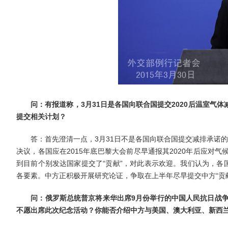
问：有报道称
，
3月
31日是各国向联合国提交2020后温室气
提交相关计划？
答：首先澄清一点，3月31日不是各国向联合国提交减排承诺的非
决议，各国应在2015年底巴黎大会前尽早通报其2020年后应对气
到目前个别发达国家提交了“贡献”，对此表示欢迎。我们认为，各
各要素。中方正积极开展研究论证，争取在上半年尽早提交中方“贡
问：俄罗斯总统普京
将来华出席
9月份举行的
中国人民抗日战
不愿出席此次纪念活动？你能否介绍
中方与美国、
澳大利亚、
新西