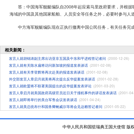
答：中国海军舰艇编队自2008年起应索马里政府要求，并根据
海域的中国及其他国家船舶、人员安全等任务之外，必要时参与人
中方海军舰艇编队现在正执行撤离中国公民任务，有关任务完成
相关新闻：
发言人就胡锦涛副主席出访亚非五国及中东和平进程答记者问
(2000-12-26)
发言人就有关陈水扁将访问新加坡的报道发表谈话
(2001-02-08)
发言人就有关李登辉将再次赴美的报道发表谈话
(2001-02-08)
外交部发言人章启月就美将再次提出反华提案发表谈话
(2001-02-28)
发言人就欧盟将不联署美国提出的反华提案发表评论
(2001-03-20)
发言人章启月就美国政府高级官员近日关于撞机事件的讲话发表谈话
(2001-04
发言人就即将举行的美台军售会议发表谈话
(2001-04-24)
发言人就美总统布什和国务卿鲍威尔等将会见达赖答记者问
(2001-05-22)
中华人民共和国驻瑞典王国大使馆 版权所有 京