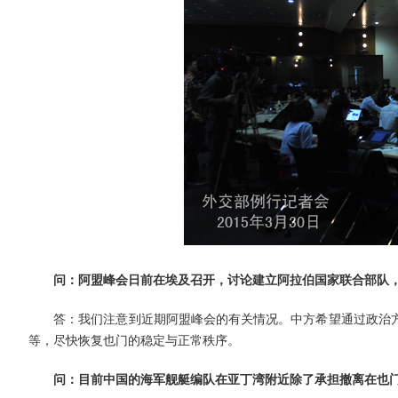
问：
阿盟
峰会日前
在埃及
召开，讨论建立
阿拉伯国家联合部队
答：我们注意到近期阿盟峰会的有关情况。中方希望通过政治方
等，尽快恢复也门的稳定与正常秩序。
问：目前
中国的海军舰艇
编队
在亚丁湾附近
除了
承担
撤离在也