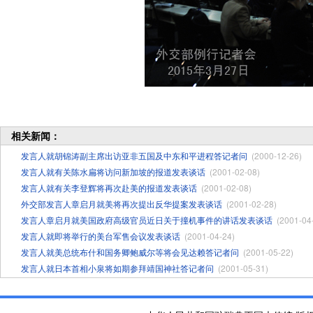
相关新闻：
发言人就胡锦涛副主席出访亚非五国及中东和平进程答记者问
(2000-12-26)
发言人就有关陈水扁将访问新加坡的报道发表谈话
(2001-02-08)
发言人就有关李登辉将再次赴美的报道发表谈话
(2001-02-08)
外交部发言人章启月就美将再次提出反华提案发表谈话
(2001-02-28)
发言人章启月就美国政府高级官员近日关于撞机事件的讲话发表谈话
(2001-04
发言人就即将举行的美台军售会议发表谈话
(2001-04-24)
发言人就美总统布什和国务卿鲍威尔等将会见达赖答记者问
(2001-05-22)
发言人就日本首相小泉将如期参拜靖国神社答记者问
(2001-05-31)