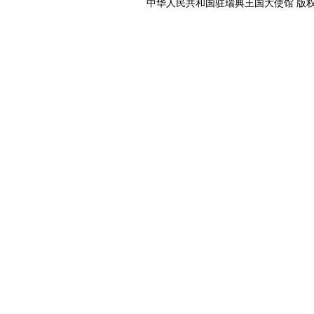
中华人民共和国驻瑞典王国大使馆 版权所有 京