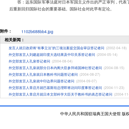
答：远东国际军事法庭对日本军国主义作出的严正审判，代表了
后重新回归国际社会的重要基础。国际社会对此早有定论。
附件：
1102b688bb4.jpg
相关新闻：
发言人就日政府将“有事立法”的三项法案提交国会审议答记者问
(2002-04-18)
外交部发言人刘建超就印度大选结果及中印关系答记者问
(2004-05-14)
外交部发言人孔泉答记者问
(2004-08-04)
外交部发言人孔泉就部分日本内阁大臣参拜靖国神社答记者问
(2004-08-15)
外交部发言人孔泉就日本教科书问题答记者问
(2004-08-27)
外交部发言人孔泉就中印边界问题答记者问
(2004-09-07)
外交部发言人章启月就巴基斯坦总理即将访问印度事答记者问
(2004-11-23)
外交部发言人章启月就日本文部科学大臣关于教科书的表态答记者问
(2004-11
中华人民共和国驻瑞典王国大使馆 版权所有 京