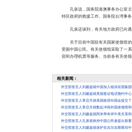
孔泉说，国务院港澳事务办公室主任
特区政府的救援工作。国务院台湾事务
孔泉还谈到，有关地方政府已向遇难
关于目前中国驻有关国家使领馆的救
受困中国公民。有关使领馆采取了一系
宿和办理机票等服务。当前各有关使领
相关新闻：
外交部发言人刘建超就中国加入核供应国集团
外交部发言人刘建超就美国签证电话预约中心
外交部发言人章启月就美国政府向国会提交了
外交部发言人章启月就数起冲闯外国使领馆和
外交部发言人刘建超就阿米蒂奇评中美关系和
外交部发言人孔泉就挟持中国公民者提出新要
外交部发言人刘建超就保护在吉尔吉斯斯坦中