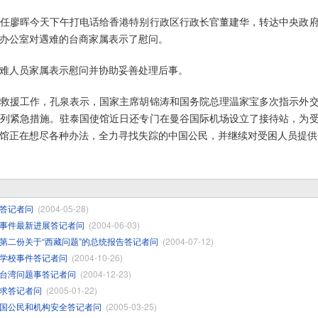
廖晖今天下午打电话给香港特别行政区行政长官董建华，转达中央政府
办公室对遇难的台商家属表示了慰问。
人员家属表示慰问并协助妥善处理后事。
援工作，孔泉表示，国家主席胡锦涛和国务院总理温家宝多次指示外交
列紧急措施。驻泰国使馆近日还专门在曼谷国际机场设立了接待站，为
馆正在想尽各种办法，全力寻找失踪的中国公民，并继续对受困人员提供
答记者问
(2004-05-28)
事件最新进展答记者问
(2004-06-03)
第二份关于“西藏问题”的总统报告答记者问
(2004-07-12)
学校事件答记者问
(2004-10-26)
台湾问题事答记者问
(2004-12-23)
求答记者问
(2005-01-22)
国公民和机构安全答记者问
(2005-03-25)