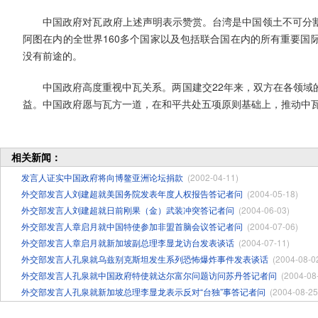
中国政府对瓦政府上述声明表示赞赏。台湾是中国领土不可分割
阿图在内的全世界160多个国家以及包括联合国在内的所有重要国
没有前途的。
中国政府高度重视中瓦关系。两国建交22年来，双方在各领域的
益。中国政府愿与瓦方一道，在和平共处五项原则基础上，推动中
相关新闻：
发言人证实中国政府将向博鳌亚洲论坛捐款
(2002-04-11)
外交部发言人刘建超就美国务院发表年度人权报告答记者问
(2004-05-18)
外交部发言人刘建超就日前刚果（金）武装冲突答记者问
(2004-06-03)
外交部发言人章启月就中国特使参加非盟首脑会议答记者问
(2004-07-06)
外交部发言人章启月就新加坡副总理李显龙访台发表谈话
(2004-07-11)
外交部发言人孔泉就乌兹别克斯坦发生系列恐怖爆炸事件发表谈话
(2004-08-0
外交部发言人孔泉就中国政府特使就达尔富尔问题访问苏丹答记者问
(2004-08
外交部发言人孔泉就新加坡总理李显龙表示反对“台独”事答记者问
(2004-08-25