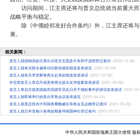
访问期间，江主席还将与普京总统就当前重大而紧
战略平衡与稳定。
除《中俄睦邻友好合作条约》外，江主席还将与普
果。
相关新闻：
发言人就胡锦涛副主席出访亚非五国及中东和平进程答记者问
(2000-12-26)
发言人就有关陈水扁将访问新加坡的报道发表谈话
(2001-02-08)
发言人就有关李登辉将再次赴美的报道发表谈话
(2001-02-08)
外交部发言人章启月就美将再次提出反华提案发表谈话
(2001-02-28)
发言人章启月就美国政府高级官员近日关于撞机事件的讲话发表谈话
(2001-04
发言人就即将举行的美台军售会议发表谈话
(2001-04-24)
发言人就美总统布什和国务卿鲍威尔等将会见达赖答记者问
(2001-05-22)
发言人就日本首相小泉将如期参拜靖国神社答记者问
(2001-05-31)
中华人民共和国驻瑞典王国大使馆 版权所有 京