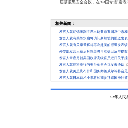
届慕尼黑安全会议，在“中国专场”发表
相关新闻：
发言人就胡锦涛副主席出访亚非五国及中东和
发言人就有关陈水扁将访问新加坡的报道发表
发言人就有关李登辉将再次赴美的报道发表谈
外交部发言人章启月就美将再次提出反华提案
发言人章启月就美国政府高级官员近日关于撞
发言人就即将举行的美台军售会议发表谈话
(
发言人就美总统布什和国务卿鲍威尔等将会见
发言人就日本首相小泉将如期参拜靖国神社答
中华人民共