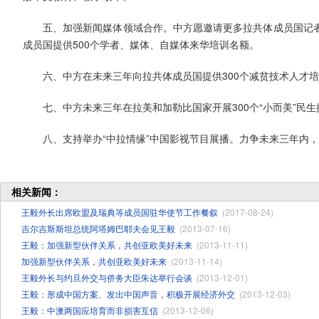
五、加强新闻媒体领域合作。中方愿邀请更多拉共体成员国记
成员国提供500个学者、媒体、自媒体来华培训名额。
六、中方在未来三年向拉共体成员国提供300个减贫技术人才
七、中方未来三年在拉美和加勒比国家开展300个“小而美”民
八、支持举办“中拉情缘”中国影视节目展播。力争未来三年内
相关新闻：
王毅外长出席欧盟及瑞典等成员国驻华使节工作餐叙
(2017-08-24)
吉尔吉斯斯坦总统阿塔姆巴耶夫会见王毅
(2013-07-16)
王毅：加强新型伙伴关系，共创亚欧美好未来
(2013-11-11)
加强新型伙伴关系，共创亚欧美好未来
(2013-11-14)
王毅外长与约旦外交与侨务大臣朱达举行会谈
(2013-12-01)
王毅：形成中国方案、发出中国声音，积极开展经济外交
(2013-12-03)
王毅：中澳两国应培育而非损害互信
(2013-12-06)