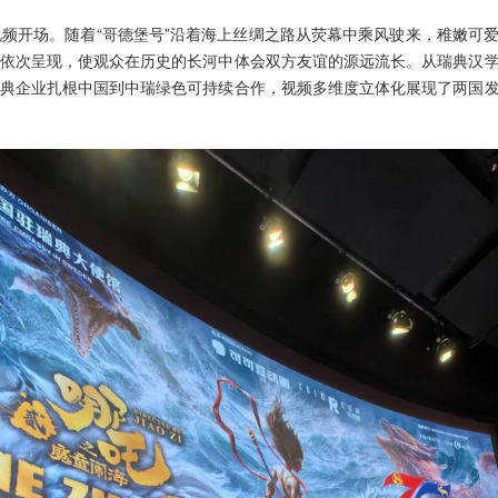
视频开场。随着“哥德堡号”沿着海上丝绸之路从荧幕中乘风驶来，稚嫩可
依次呈现，使观众在历史的长河中体会双方友谊的源远流长。从瑞典汉
典企业扎根中国到中瑞绿色可持续合作，视频多维度立体化展现了两国