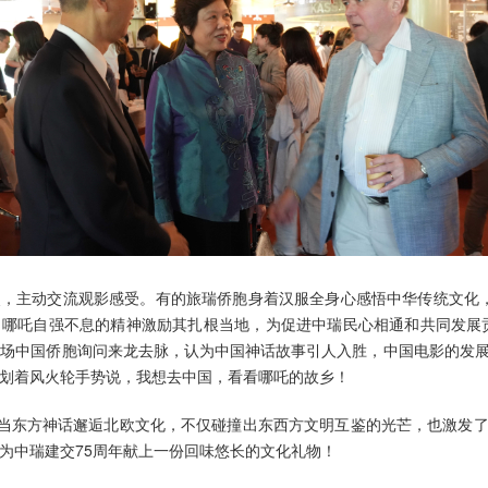
，主动交流观影感受。有的旅瑞侨胞身着汉服全身心感悟中华传统文化
哪吒自强不息的精神激励其扎根当地，为促进中瑞民心相通和共同发展
向在场中国侨胞询问来龙去脉，认为中国神话故事引人入胜，中国电影的发
划着风火轮手势说，我想去中国，看看哪吒的故乡！
，当东方神话邂逅北欧文化，不仅碰撞出东西方文明互鉴的光芒，也激发
为中瑞建交75周年献上一份回味悠长的文化礼物！