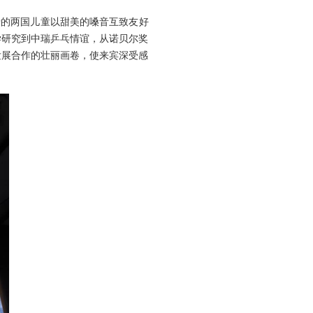
爱的两国儿童以甜美的嗓音互致友好
学研究到中瑞乒乓情谊，从诺贝尔奖
发展合作的壮丽画卷，使来宾深受感