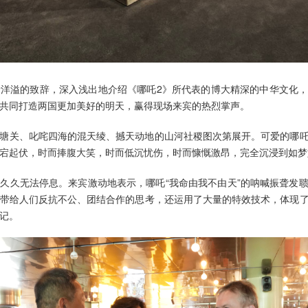
洋溢的致辞，深入浅出地介绍《哪吒2》所代表的博大精深的中华文化
共同打造两国更加美好的明天，赢得现场来宾的热烈掌声。
塘关、叱咤四海的混天绫、撼天动地的山河社稷图次第展开。可爱的哪
宕起伏，时而捧腹大笑，时而低沉忧伤，时而慷慨激昂，完全沉浸到如梦
久久无法停息。来宾激动地表示，哪吒“我命由我不由天”的呐喊振聋发
带给人们反抗不公、团结合作的思考，还运用了大量的特效技术，体现
记。