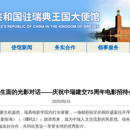
使馆新闻
务实合作
领事服务
生面的光影对话——庆祝中瑞建交75周年电影招待
2025/05/31
的初夏生机盎然，瑞典电影学院内灯光璀璨，一场精彩纷呈的视听盛宴拉开
童闹海》（《哪吒2》）踏浪而来，成为中瑞人文交流新的风景线。瑞
中瑞友好合作，共同欣赏这一享誉全球的优秀影片。