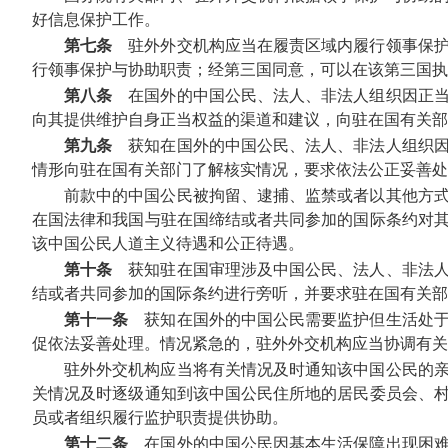
好信息保护工作。
第七条
驻外外交机构应当在履责区域内履行领事保护
行领事保护与协助职责；经第三国同意，可以在该第三国执
第八条
在国外的中国公民、法人、非法人组织因正当
向其提供维护自身正当权益的渠道和建议，向驻在国有关部
第九条
获知在国外的中国公民、法人、非法人组织因
情形向驻在国有关部门了解核实情况，要求依法公正妥善处
前款中的中国公民被拘留、逮捕、监禁或者以其他方
在国法律和我国与驻在国缔结或者共同参加的国际条约对
该中国公民人道主义待遇和公正待遇。
第十条
获知驻在国审理涉及中国公民、法人、非法人
结或者共同参加的国际条约进行旁听，并要求驻在国有关部
第十一条
获知在国外的中国公民需要监护但生活处于
促依法妥善处理。情况紧急的，驻外外交机构应当协调有关
驻外外交机构应当将有关情况及时通知该中国公民的
关情况及时逐级通知到该中国公民住所地的居民委员会、
员或者组织履行监护职责提供协助。
第十二条
在国外的中国公民因基本生活保障出现困难