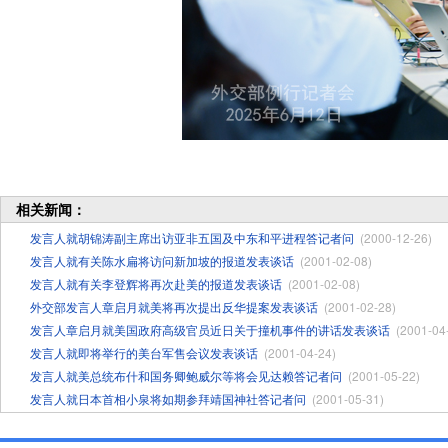
相关新闻：
发言人就胡锦涛副主席出访亚非五国及中东和平进程答记者问
(2000-12-26)
发言人就有关陈水扁将访问新加坡的报道发表谈话
(2001-02-08)
发言人就有关李登辉将再次赴美的报道发表谈话
(2001-02-08)
外交部发言人章启月就美将再次提出反华提案发表谈话
(2001-02-28)
发言人章启月就美国政府高级官员近日关于撞机事件的讲话发表谈话
(2001-04
发言人就即将举行的美台军售会议发表谈话
(2001-04-24)
发言人就美总统布什和国务卿鲍威尔等将会见达赖答记者问
(2001-05-22)
发言人就日本首相小泉将如期参拜靖国神社答记者问
(2001-05-31)