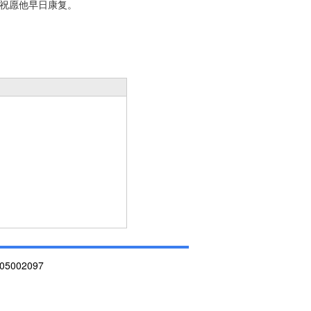
祝愿他早日康复。
002097