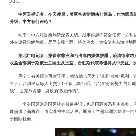
人民。
中阿卫视记者：今天凌晨，美军空袭伊朗格什姆岛，作为回应
升级。中方有何评论？
毛宁：中方对当前局势深表关切。战事再起不符合任何一方利
外交途径化解争端，尽早实现全面、持久停火，为恢复中东海湾地
湖北广电记者：据多家非洲和台湾岛内媒体披露，赖清德窜访斯
收益全部属于斯威士兰国王及王室，台驻斯代表等也将从中受益。
毛宁：有关报道再次证明，赖清德当局为了谋求“台独”私利，
当于让台湾民众每人上交了1千多元新台币。“台独”分裂势力与斯
钱”，是充斥贪婪、腐败的“政治作秀”。
一个中国原则是国际社会普遍共识，也是国际关系基本准则。
展提供了新机遇，切实造福中非人民。斯威士兰是非洲大陆唯一的所
于国际社会。