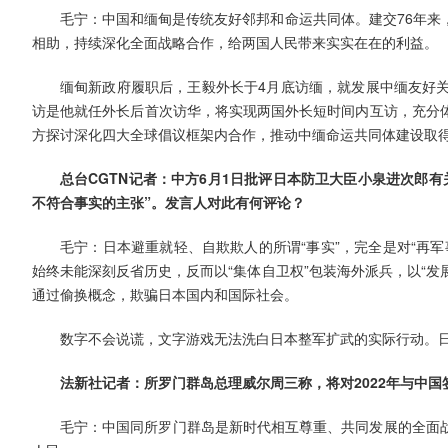
毛宁：中国和缅甸是传统友好邻邦和命运共同体。建交76年来
相助，持续深化全面战略合作，给两国人民带来实实在在的利益。
缅甸新政府履职后，王毅外长于4月底访缅，就发展中缅友好
访是他就任外长后首次访华，将实现两国外长短时间内互访，充分
方探讨深化四大全球倡议框架内合作，推动中缅命运共同体建设取
总台CGTN记者：中方6月1日批评日本防卫大臣小泉进次郎
不符合事实的主张”。发言人对此有何评论？
毛宁：日本避重就轻、自欺欺人的所谓“事实”，完全是对“再
始终未能深刻反省历史，反而以“集体自卫权”包装海外派兵，以“发
通过偷换概念，欺骗日本国内和国际社会。
数字不会说谎，文字游戏无法洗白日本整军扩武的实际行动。
法新社记者：所罗门群岛总理威尔周三称，将对2022年与中
毛宁：中国同所罗门群岛是新时代相互尊重、共同发展的全面