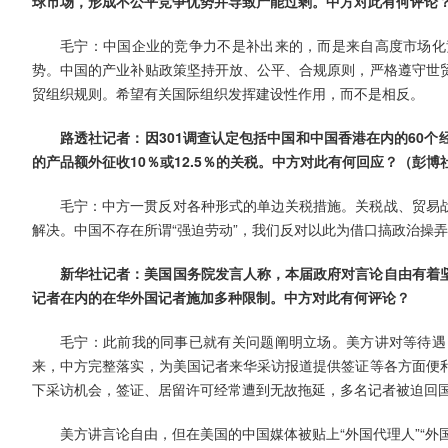
球市场，形成不公平竞争优势并导致产能过剩。中方对此有何评论
毛宁：中国企业的竞争力不是补出来的，而是来自高度市场化
势。中国的产业补贴政策坚持开放、公平、合规原则，严格遵守世
贸组织规则。希望有关国际组织发挥建设性作用，而不是相反。
路透社记者：因301调查认定包括中国和中国香港在内的60
的产品额外征收10％或12.5％的关税。中方对此有何回应？（彭博
毛宁：中方一贯反对各种形式的单边关税措施。关税战、贸易
解决。中国不存在所谓“强迫劳动”，我们反对以此为借口搞政治操
新华社记者：美国国务院发言人称，本届政府对言论自由有着
记者在内的在华外国记者施加多种限制。中方对此有何评论？
毛宁：此前我的同事已就有关问题阐明立场。美方讲对等待遇
来，中方完整落实，为美国记者来华采访报道提供签证等各方面便
下采访机会，签证、居留许可经常遭到无故拖延，多名记者被迫回
美方讲言论自由，但在美国的中国媒体被贴上“外国代理人”“外