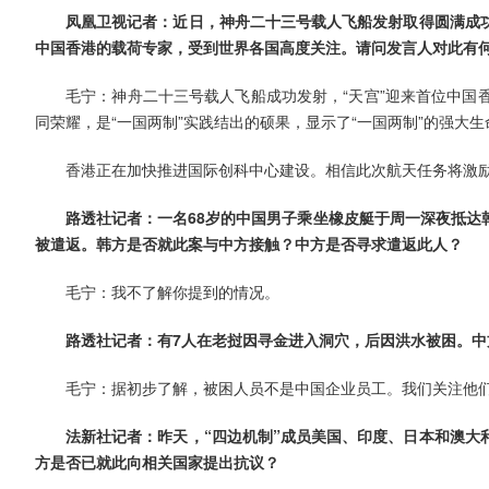
凤凰卫视记者：近日，神舟二十三号载人飞船发射取得圆满成
中国香港的载荷专家，受到世界各国高度关注。请问发言人对此有
毛宁：神舟二十三号载人飞船成功发射，“天宫”迎来首位中国
同荣耀，是“一国两制”实践结出的硕果，显示了“一国两制”的强大
香港正在加快推进国际创科中心建设。相信此次航天任务将激
路透社记者：一名68岁的中国男子乘坐橡皮艇于周一深夜抵达
被遣返。韩方是否就此案与中方接触？中方是否寻求遣返此人？
毛宁：我不了解你提到的情况。
路透社记者：有7人在老挝因寻金进入洞穴，后因洪水被困。
毛宁：据初步了解，被困人员不是中国企业员工。我们关注他
法新社记者：昨天，“四边机制”成员美国、印度、日本和澳大
方是否已就此向相关国家提出抗议？