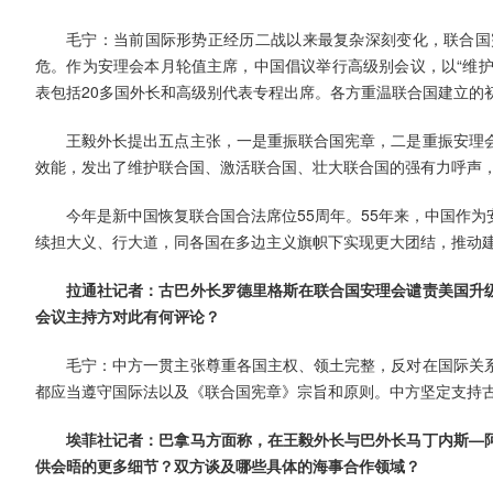
毛宁：当前国际形势正经历二战以来最复杂深刻变化，联合国
危。作为安理会本月轮值主席，中国倡议举行高级别会议，以“维护
表包括20多国外长和高级别代表专程出席。各方重温联合国建立的
王毅外长提出五点主张，一是重振联合国宪章，二是重振安理
效能，发出了维护联合国、激活联合国、壮大联合国的强有力呼声
今年是新中国恢复联合国合法席位55周年。55年来，中国作
续担大义、行大道，同各国在多边主义旗帜下实现更大团结，推动
拉通社记者：古巴外长罗德里格斯在联合国安理会谴责美国升
会议主持方对此有何评论？
毛宁：中方一贯主张尊重各国主权、领土完整，反对在国际关
都应当遵守国际法以及《联合国宪章》宗旨和原则。中方坚定支持
埃菲社记者：巴拿马方面称，在王毅外长与巴外长马丁内斯—
供会晤的更多细节？双方谈及哪些具体的海事合作领域？