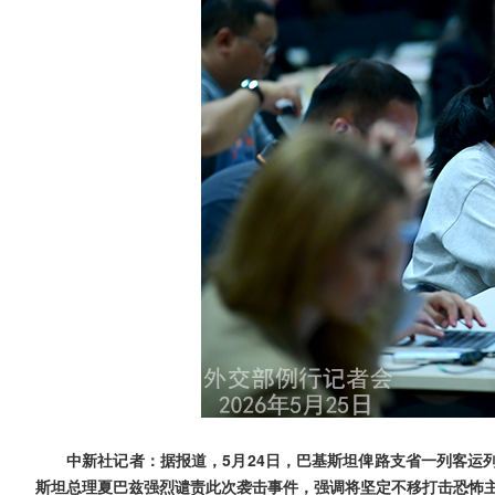
中新社记者：据报道，5月24日，巴基斯坦俾路支省一列客运
斯坦总理夏巴兹强烈谴责此次袭击事件，强调将坚定不移打击恐怖