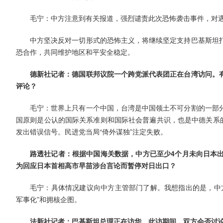
毛宁：中方注意到有关报道，强烈谴责此次恐怖袭击事件，对
中方坚决反对一切形式的恐怖主义，将继续坚定支持巴基斯坦
恐合作，共同维护地区和平安全稳定。
德新社记者：德国联邦议院一个跨党派代表团正在台湾访问。
评论？
毛宁：世界上只有一个中国，台湾是中国领土不可分割的一部
国原则是公认的国际关系准则和国际社会普遍共识，也是中德关系的
发出错误信号。民进党当局“倚外谋独”注定失败。
路透社记者：根据中国海关数据，中方已至少4个月未向日本
为回应日本首相高市早苗涉台言论而暂停对日出口？
毛宁：具体情况建议向中方主管部门了解。我想指出的是，中
军事化”和拥核企图。
法新社记者：巴基斯坦总理正在访华。此访期间，双方会否讨