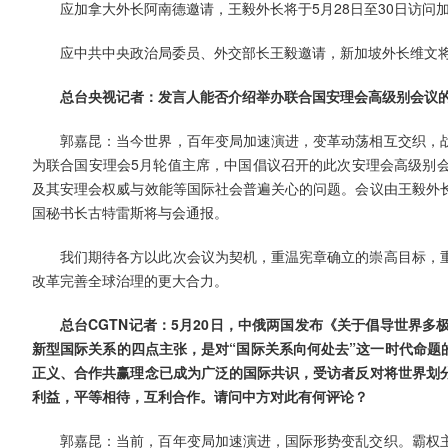
应加拿大外长阿南德邀请，王毅外长将于5月28日至30日访问
应中共中央政治局委员、外交部长王毅邀请，新加坡外长维文将于
总台央视记者：发言人能否介绍举办联合国安理会高级别会议
郭嘉昆：当今世界，百年变局加速演进，变革动荡相互交织，
为联合国安理会5月轮值主席，中国倡议召开的此次安理会高级别
及其安理会权威与效能等国际社会普遍关心的问题。会议由王毅外
国秘书长古特雷斯将与会通报。
我们期待各方以此次会议为契机，重温宪章确立的崇高目标，
改革完善全球治理的更大合力。
总台CGTN记者：5月20日，中俄两国发布《关于倡导世界
新型国际关系的四点主张，是对“国际关系向何处去”这一时代命题
正义、合作共赢理念已成为广泛的国际共识，受访者反对将世界划
利益，平等相待，互利合作。请问中方对此有何评论？
郭嘉昆：当前，百年变局加速演进，国际形势变乱交织。霸权