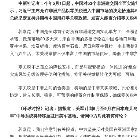
中新社记者：今年5月1日起，中国对53个非洲建交国全面实
示，习近平主席允许非洲产品以零关税进入中国市场的决定恰逢其
总统坚定支持并期待本国用好零关税政策。发言人能否介绍零关税
郭嘉昆：中国是全球首个对所有非洲建交国实现单方面、全覆
承诺。政策落地20多天来，来自非洲的多批货物在中国各地口岸顺
亚牛油果、埃及鲜橙、摩洛哥生石膏、尼日利亚牛骨粒、南非葡萄
入百姓生活。零关税举措不仅丰富了中国的市场供应、降低了中非
零关税不是孤立的降税安排，而是与配套措施一体推进的“组合
实施风险分级管理等便利化措施，将零关税举措转化为可感、可触
零关税是中非之间的合奏曲，奏响的是中非真实亲诚、民心相
协定，建立长期、稳定、可预期的经贸合作制度保障，确保零关税
《环球时报》记者：据报道，美军计划6月至9月在日本鹿儿岛
丰”中导系统将转移至驻日美军基地。请问中方对此有何评论？
郭嘉昆：我们注意到有关报道。中方坚决反对美国在亚洲国家部
器，损害他国正当安全利益，威胁地区战略安全，加剧军事对抗和