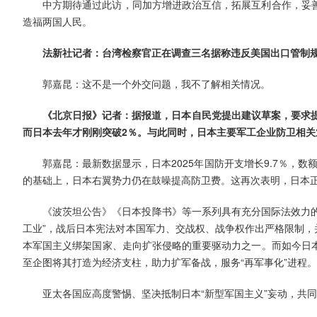
中方期待通过此访，同加方增进政治互信，拓展互利合作，妥
造福两国人民。
法新社记者：台湾检察官正在调查三名据称违反美国出口管制
郭嘉昆：这不是一个外交问题，我不了解相关情况。
《北京日报》记者：据报道，日本自民党提出建议草案，要求提
而日本去年才刚刚突破2％。与此同时，日本主要军工企业防卫相
郭嘉昆：最新数据显示，日本2025年国防开支增长9.7％，数
的基础上，日本右翼势力仍在鼓噪提高防卫费。这再次表明，日本正
《波茨坦公告》《日本投降书》等一系列具有充分国际法效力的
工业”，战后日本宪法对本国军力、交战权、战争权作出严格限制，
本军国主义绑架国家、走向扩张侵略的重要驱动力之一。而如今日
至企图将其打造为经济支柱，助力扩军备战，服务“再军事化”进程。
亚太各国应高度警惕、坚决抵制日本“新型军国主义”妄动，共