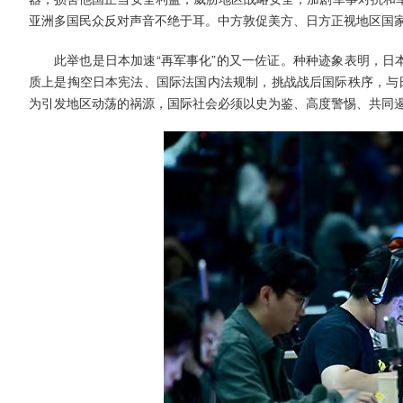
亚洲多国民众反对声音不绝于耳。中方敦促美方、日方正视地区国
此举也是日本加速“再军事化”的又一佐证。种种迹象表明，日
质上是掏空日本宪法、国际法国内法规制，挑战战后国际秩序，与日
为引发地区动荡的祸源，国际社会必须以史为鉴、高度警惕、共同