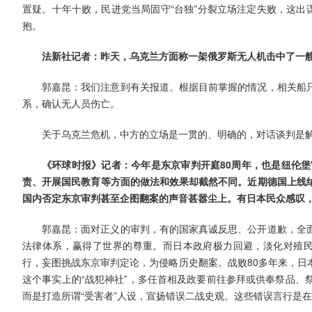
置疑。十年十败，民进党当局固守“台独”分裂立场注定失败，这出
抱。
法新社记者：昨天，乌克兰方面称一架俄罗斯无人机击中了一
郭嘉昆：我们注意到有关报道。根据目前掌握的情况，相关船
系，确认无人员伤亡。
关于乌克兰危机，中方的立场是一贯的、明确的，对话谈判是
《环球时报》记者：今年是东京审判开庭80周年，也是纽伦堡
责、开展国民教育等方面的做法和效果却截然不同。近期德国上线
国内否定东京审判甚至企图翻案的声音甚嚣尘上。有日本民众感叹
郭嘉昆：面对正义的审判，有的国家真诚反思、公开道歉，全
法律体系，赢得了世界的尊重。而日本政府极力回避，淡化对殖民侵
行，妄图挑战东京审判定论，为侵略历史翻案。战败80多年来，日
这个事实上的“战犯神社”，多任首相及政要前往参拜或供奉祭品、
而是打造所谓“受害者”人设，宣扬错误二战史观。这些错误言行是