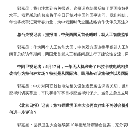
郭嘉昆：我们注意到有关报道。这份调查结果反映了两国友好
水平。俄罗斯总统普京将于今日开始对中国的国事访问。我们相信
年也将携手汇聚青春力量，为中俄新时代全面战略协作伙伴关系注
总台央视记者：据报道，中美两国元首会晤时，就人工智能监
郭嘉昆：作为两个人工智能大国，中美双方应该携手促进人工
朗普总统访华期间，两国元首就人工智能问题进行了建设性交流，
中阿卫视记者：5月17日，一架无人机袭击了巴拉卡核电站相
袭击行为持何种立场？特别是从国际法、民用基础设施保护以及国
郭嘉昆：中方对阿联酋核电站相关设施遭受袭击深表关切，反
应得到切实尊重，平民和非军事目标应当得到保护。当务之急是立
《北京日报》记者：第79届世界卫生大会再次作出不将涉台提
何进一步评论？
郭嘉昆：世界卫生大会连续第10年拒绝所谓涉台提案，充分表