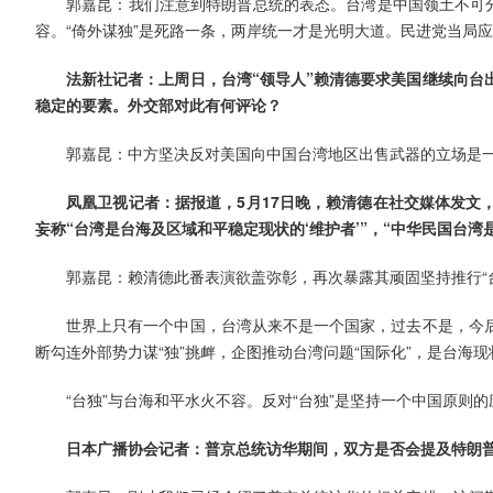
郭嘉昆：我们注意到特朗普总统的表态。台湾是中国领土不可分
容。“倚外谋独”是死路一条，两岸统一才是光明大道。民进党当局
法新社记者：上周日，台湾“领导人”赖清德要求美国继续向台
稳定的要素。外交部对此有何评论？
郭嘉昆：中方坚决反对美国向中国台湾地区出售武器的立场是
凤凰卫视记者：据报道，5月17日晚，赖清德在社交媒体发文
妄称“台湾是台海及区域和平稳定现状的‘维护者’”，“中华民国台湾
郭嘉昆：赖清德此番表演欲盖弥彰，再次暴露其顽固坚持推行“
世界上只有一个中国，台湾从来不是一个国家，过去不是，今
断勾连外部势力谋“独”挑衅，企图推动台湾问题“国际化”，是台海
“台独”与台海和平水火不容。反对“台独”是坚持一个中国原则的
日本广播协会记者：普京总统访华期间，双方是否会提及特朗