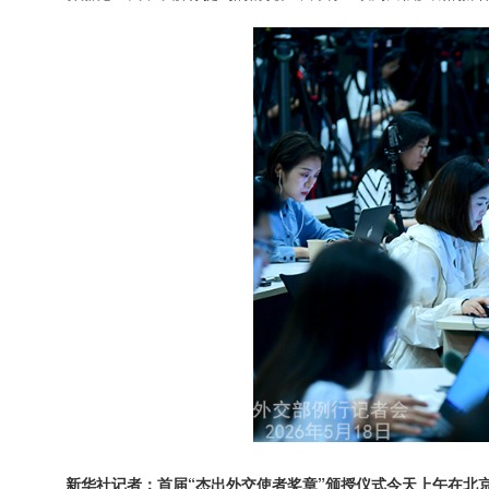
新华社记者：首届“杰出外交使者奖章”颁授仪式今天上午在北