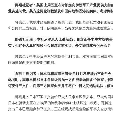
路透社记者：美国上周五宣布对涉嫌向伊朗军工产业提供支持
业实施制裁。美方这两轮制裁涉及中国内地和香港的实体。考虑到
郭嘉昆：我刚才已经回答了相关问题。我们坚决反对没有国际
和公民的正当权益。对于伊朗战事，当务之急是全力避免战端重启
路透社记者：本社从消息人士处获悉，白宫正寻求中方就购买
类，但购买大豆的规模不会超过此前承诺。外交部对此有何评论？
郭嘉昆：中美经贸关系的本质是互利共赢。双方应该共同落实
问题建议向中方主管部门询问。
深圳卫视记者：日本首相高市早苗去年11月发表涉台言论至今
此同时，高市早苗和日本各层级官员一方面密集访问多个国家，解释
订安保三文件。而第三方国家似乎并不愿在中日之间选边站队，倾向
郭嘉昆：日本军国主义曾给亚太人民带来深重灾难。亚太各国
日本右翼势力正在以实际的路线和行动加速破坏这一秩序、瓦解这一
指出日本已经抛弃和平主义，正在经历战后最危险的军事安全政策