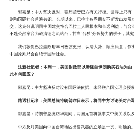
郭嘉昆：中方坚决反对、强烈谴责巴方有关行径。世界上只有
则和国际社会普遍共识。长期以来，巴拉圭各界朋友不断发出发展
交，这充分说明同中国建交符合巴拉圭人民根本和长远利益，与台
不韪公然窜台为赖清德之流站台，甘当“台独”分裂势力的棋子，其
我们敦促巴拉圭政府早日改弦更张、认清大势、顺应民意，作
中国原则只会自绝于国际社会。
法新社记者：本周一，美国财政部以涉嫌自伊朗购买石油为由，
此有何回应？
郭嘉昆：中方坚决反对没有国际法依据、未经联合国安理会授
路透社记者：美国总统特朗普昨日表示，将同中方讨论美对台
郭嘉昆：特朗普总统访华期间，两国元首将就事关中美关系以
中方反对美国向中国台湾地区出售武器的立场是一贯、明确的