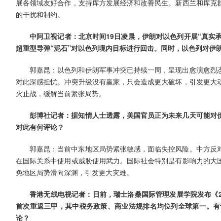
展各领域友好合作，支持库方发展经济和改善民生。新西兰和库克
的干扰和制约。
中阿卫视记者：北京时间19日凌晨，伊朗对以色列开展“真实承
超重型导弹“泥石”对以色列境内目标进行回击。同时，以色列对伊
郭嘉昆：以色列和伊朗军事冲突已持续一周，呈现出愈演愈烈
对此深感担忧。冲突升级没有赢家，只会造成更大破坏，引发更大
火止战，缓解当前紧张局势。
彭博社记者：据知情人士透露，美国官员正为未来几天可能对
对此有何评论？
郭嘉昆：当前中东地区局势紧张敏感，面临失控风险。中方反
在国际关系中使用或威胁使用武力。国际社会特别是有影响力的大
免地区局势滑向深渊，引发更大灾难。
香港无线电视记者：日前，瑞士洛桑国际管理发展学院发布《2
首次重返三甲，其中税务政策、商业法规排名均位列全球第一。有
论？