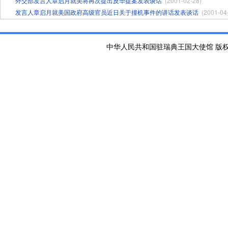
外交部发言人章启月就美将再次提出反华提案发表谈话
(2001-02-28)
发言人章启月就美国政府高级官员近日关于撞机事件的讲话发表谈话
(2001-04
中华人民共和国驻瑞典王国大使馆 版权所有 京