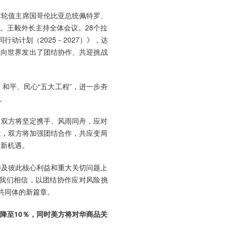
体轮值主席国哥伦比亚总统佩特罗、
。王毅外长主持全体会议。28个拉
动计划（2025－2027）》，达
议向世界发出了团结协作、共迎挑战
和平、民心“五大工程”，进一步夯
。
，双方将坚定携手、风雨同舟，应对
量，双方将加强团结合作，共应变局
辟新机遇。
涉及彼此核心利益和重大关切问题上
我们相信，以团结协作应对风险挑
共同体的新篇章。
降至10％，同时美方将对华商品关