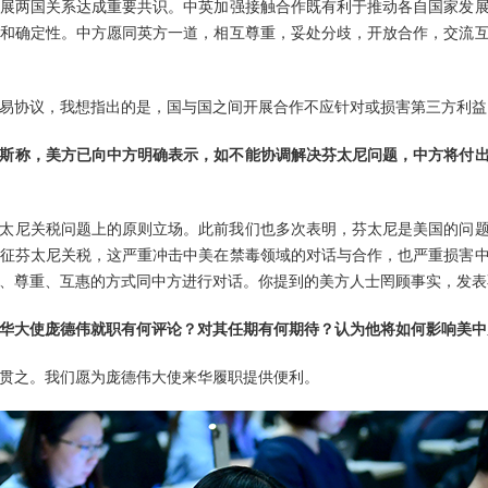
展两国关系达成重要共识。中英加强接触合作既有利于推动各自国家发
和确定性。中方愿同英方一道，相互尊重，妥处分歧，开放合作，交流
易协议，我想指出的是，国与国之间开展合作不应针对或损害第三方利益
斯称，美方已向中方明确表示，如不能协调解决芬太尼问题，中方将付
太尼关税问题上的原则立场。此前我们也多次表明，芬太尼是美国的问
征芬太尼关税，这严重冲击中美在禁毒领域的对话与合作，也严重损害
、尊重、互惠的方式同中方进行对话。你提到的美方人士罔顾事实，发表
华大使庞德伟就职有何评论？对其任期有何期待？认为他将如何影响美中
贯之。我们愿为庞德伟大使来华履职提供便利。