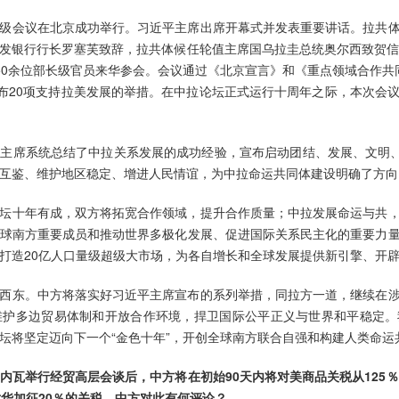
级会议在北京成功举行。习近平主席出席开幕式并发表重要讲话。拉共
发银行行长罗塞芙致辞，拉共体候任轮值主席国乌拉圭总统奥尔西致贺信
0余位部长级官员来华参会。会议通过《北京宣言》和《重点领域合作共同行
宣布20项支持拉美发展的举措。在中拉论坛正式运行十周年之际，本次会
主席系统总结了中拉关系发展的成功经验，宣布启动团结、发展、文明、
互鉴、维护地区稳定、增进人民情谊，为中拉命运共同体建设明确了方向
坛十年有成，双方将拓宽合作领域，提升合作质量；中拉发展命运与共
球南方重要成员和推动世界多极化发展、促进国际关系民主化的重要力
打造20亿人口量级超级大市场，为各自增长和全球发展提供新引擎、开
西东。中方将落实好习近平主席宣布的系列举措，同拉方一道，继续在
维护多边贸易体制和开放合作环境，捍卫国际公平正义与世界和平稳定。
坛将坚定迈向下一个“金色十年”，开创全球南方联合自强和构建人类命运
内瓦举行经贸高层会谈后，中方将在初始90天内将对美商品关税从125％
对华加征20％的关税。中方对此有何评论？