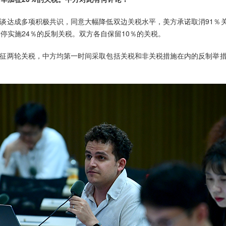
谈达成多项积极共识，同意大幅降低双边关税水平，美方承诺取消91％关税
停实施24％的反制关税。双方各自保留10％的关税。
征两轮关税，中方均第一时间采取包括关税和非关税措施在内的反制举