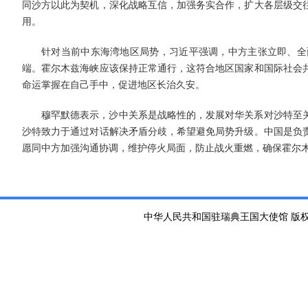
同沙方以此为契机，深化战略互信，加强务实合作，扩大各层级交
用。
针对当前中东海湾地区局势，习近平强调，中方主张立即、全
端。霍尔木兹海峡应该保持正常通行，这符合地区国家和国际社会
命运掌握在自己手中，促进地区长治久安。
穆罕默德表示，沙中关系是战略性的，发展对华关系对沙特至
沙特致力于通过对话解决矛盾分歧，希望避免局势升级。中国是负
愿同中方加强沟通协调，维护停火局面，防止战火重燃，确保霍尔
中华人民共和国驻瑞典王国大使馆 版权所有 京