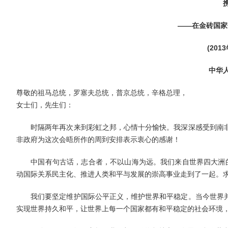
——在金砖国家领
(2013
中华人民
尊敬的祖马总统，罗塞夫总统，普京总统，辛格总理，
女士们，先生们：
时隔两年再次来到彩虹之邦，心情十分愉快。我深深感受到南非
非政府为这次会晤所作的周到安排表示衷心的感谢！
中国有句古话，志合者，不以山海为远。我们来自世界四大洲的
动国际关系民主化、推进人类和平与发展的崇高事业走到了一起。
我们要坚定维护国际公平正义，维护世界和平稳定。当今世界并
实现世界持久和平，让世界上每一个国家都有和平稳定的社会环境