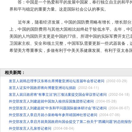
答：中国是一个热爱和平的发展中国家，奉行独立自主的和平外
界和平与稳定的重要力量。这是国际社会公认的事实。
近年来，随着经济发展，中国的国防费用略有增长，增长部分主
上，中国的国防费用与其他大国相比始终处于较低水平。去年，中国国
美国的人均国防开支更是中国的77倍。所谓中国的实际军费开支已
卫国家主权、安全和领土完整，中国军队需要更新一些武器装备，
希望美方尊重事实，多做有利于中美关系健康发展、有利于亚太各
相关新闻：
发言人就韩总理李汉东将出席博鳌亚洲论坛首届年会答记者问
(2002-03-29)
发言人证实中国政府将向博鳌亚洲论坛捐款
(2002-04-11)
发言人就日政府将“有事立法”的三项法案提交国会审议答记者问
(2002-04-18)
外交部发言人刘建超就中国加入核供应国集团答记者问
(2004-05-28)
外交部发言人刘建超就“中东和平问题国际媒体研讨会”答记者问
(2004-06-07)
外交部发言人章启月就小泉称每年参拜靖国神社答记者问
(2004-07-06)
外交部发言人章启月就美国政府向国会提交了第二份关于“西藏问题”的总统报告
外交部发言人孔泉答记者问
(2004-08-04)